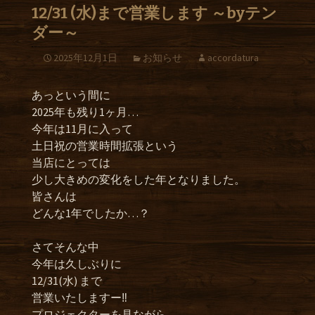
12/31 (水)まで営業します ～byテン
ダー～
2025年12月1日
お知らせ
accordatura
あっという間に
2025年も残り1ヶ月…
今年は11月に入って
土日祝の営業時間拡張という
当店にとっては
少し大きめの変化をした年となりました。
皆さんは
どんな1年でしたか…？
さてそんな中
今年は久しぶりに
12/31(水) まで
営業いたしますー‼︎
プロジェクターを見ながら