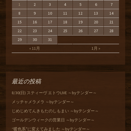
1
2
3
4
5
6
7
8
9
10
11
12
13
14
15
16
17
18
19
20
21
22
23
24
25
26
27
28
29
30
31
« 11月
1月 »
最近の投稿
8/30(日) スティーヴ エトウLIVE ～byテンダー～
メッチャメラメラ ～byテンダー～
じめじめてんきもたのしもまい ～byテンダー～
ゴールデンウィークの営業日 ～byテンダー～
“暖色系”に変えてみました ～byテンダー～