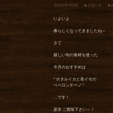
2018年4月9日
お知らせ
a
いよいよ
春らしくなってきましたね～
さて
嬉しい旬の食材を使った
今月のおすすめは
“ ホタルイカと長イモの
ペペロンチーノ ”
…です！
是非 ご賞味下さい～！