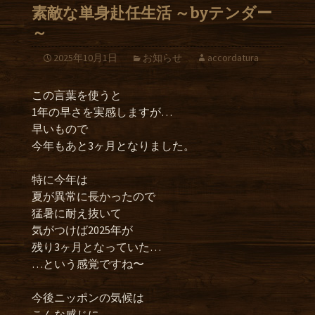
素敵な単身赴任生活 ～byテンダー
～
2025年10月1日
お知らせ
accordatura
この言葉を使うと
1年の早さを実感しますが…
早いもので
今年もあと3ヶ月となりました。
特に今年は
夏が異常に長かったので
猛暑に耐え抜いて
気がつけば2025年が
残り3ヶ月となっていた…
…という感覚ですね〜
今後ニッポンの気候は
こんな感じに