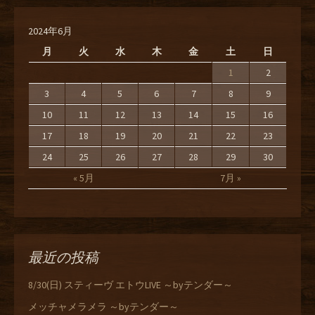
2024年6月
月
火
水
木
金
土
日
1
2
3
4
5
6
7
8
9
10
11
12
13
14
15
16
17
18
19
20
21
22
23
24
25
26
27
28
29
30
« 5月
7月 »
最近の投稿
8/30(日) スティーヴ エトウLIVE ～byテンダー～
メッチャメラメラ ～byテンダー～