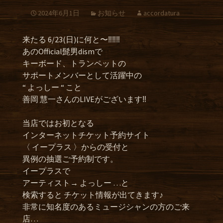
2024年6月1日
お知らせ
accordatura
来たる 6/23(日)に何と〜‼︎‼︎‼︎
あのOfficial髭男dismで
キーボード、トランペットの
サポートメンバーとして活躍中の
“ よっしー “ こと
善岡 慧一さんのLIVEがございます‼︎
当店ではお初となる
インターネットチケット予約サイト
〈 イープラス 〉からの受付と
異例の抽選ご予約制です。
イープラスで
アーティスト→ よっしー …と
検索すると チケット情報が出てきます♪
非常に知名度のあるミュージシャンの方のご来
店…