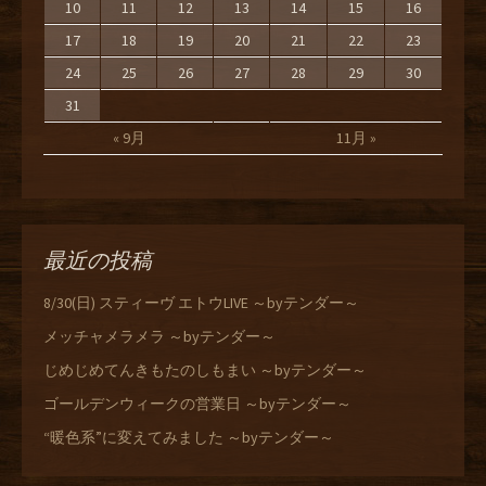
10
11
12
13
14
15
16
17
18
19
20
21
22
23
24
25
26
27
28
29
30
31
« 9月
11月 »
最近の投稿
8/30(日) スティーヴ エトウLIVE ～byテンダー～
メッチャメラメラ ～byテンダー～
じめじめてんきもたのしもまい ～byテンダー～
ゴールデンウィークの営業日 ～byテンダー～
“暖色系”に変えてみました ～byテンダー～