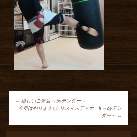
←
嬉しいご来店 ～byテンダー～
投稿ナビゲーショ
今年はやります♪クリスマスディナー‼ ～byテン
ダー～
→
ン