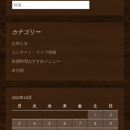
検索:
カテゴリー
お知らせ
コンサート・ライブ情報
各国料理おすすめメニュー
未分類
2022年10月
月
火
水
木
金
土
日
1
2
3
4
5
6
7
8
9