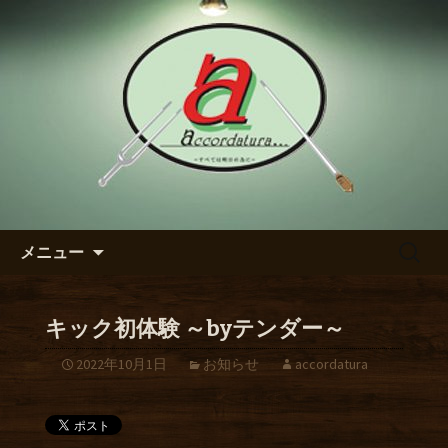
【アッコルダトゥーラ】のブログ
東区の泉のダイニングバー
【アッコルダトゥーラ】のブ
ログ
コンテンツへ移動
検
メニュー
索:
キック初体験 ～byテンダー～
2022年10月1日
お知らせ
accordatura