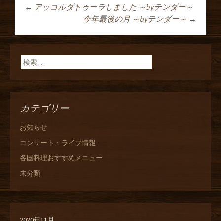
←
アッコルダトゥーラしました ～byテンダー～
投稿ナビゲーショ
今年最後の月 ～byテンダー～
→
ン
検索:
カテゴリー
お知らせ
コンサート・ライブ情報
各国料理おすすめメニュー
未分類
2020年11月