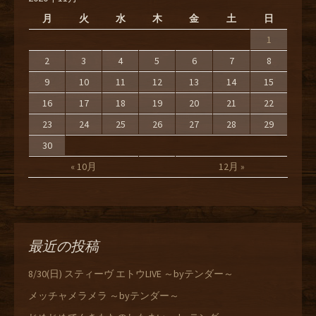
月
火
水
木
金
土
日
1
2
3
4
5
6
7
8
9
10
11
12
13
14
15
16
17
18
19
20
21
22
23
24
25
26
27
28
29
30
« 10月
12月 »
最近の投稿
8/30(日) スティーヴ エトウLIVE ～byテンダー～
メッチャメラメラ ～byテンダー～