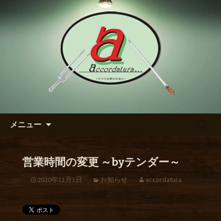
【アッコルダトゥーラ】のブログ
東区の泉のダイニングバー
【アッコルダトゥーラ】のブ
ログ
コンテンツへ移動
検
メニュー
索:
営業時間の変更 ～byテンダー～
2020年11月1日
お知らせ
accordatura