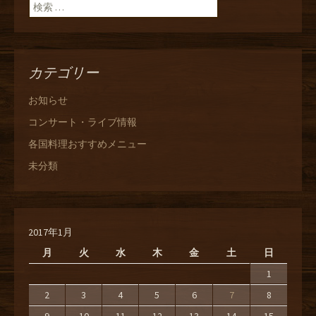
検索:
カテゴリー
お知らせ
コンサート・ライブ情報
各国料理おすすめメニュー
未分類
2017年1月
月
火
水
木
金
土
日
1
2
3
4
5
6
7
8