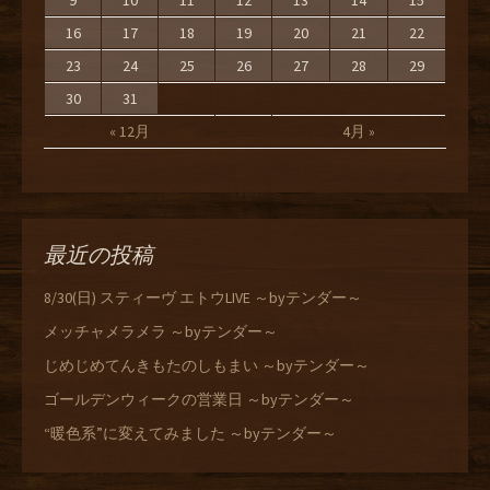
9
10
11
12
13
14
15
16
17
18
19
20
21
22
23
24
25
26
27
28
29
30
31
« 12月
4月 »
最近の投稿
8/30(日) スティーヴ エトウLIVE ～byテンダー～
メッチャメラメラ ～byテンダー～
じめじめてんきもたのしもまい ～byテンダー～
ゴールデンウィークの営業日 ～byテンダー～
“暖色系”に変えてみました ～byテンダー～