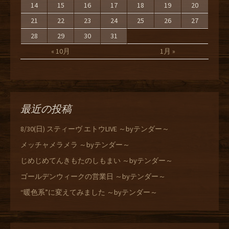
14
15
16
17
18
19
20
21
22
23
24
25
26
27
28
29
30
31
« 10月
1月 »
最近の投稿
8/30(日) スティーヴ エトウLIVE ～byテンダー～
メッチャメラメラ ～byテンダー～
じめじめてんきもたのしもまい ～byテンダー～
ゴールデンウィークの営業日 ～byテンダー～
“暖色系”に変えてみました ～byテンダー～