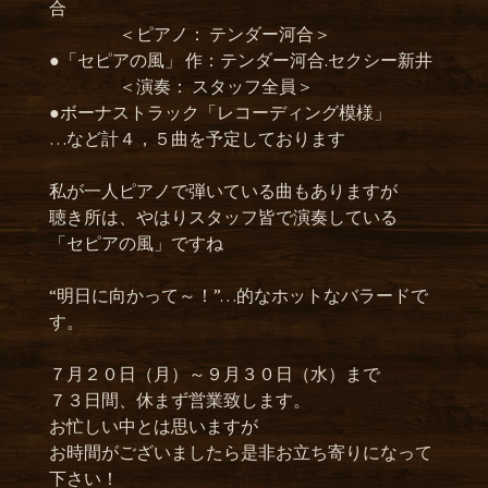
合
＜ピアノ： テンダー河合＞
●「セピアの風」 作：テンダー河合.セクシー新井
＜演奏： スタッフ全員＞
●ボーナストラック「レコーディング模様」
…など計４，５曲を予定しております
私が一人ピアノで弾いている曲もありますが
聴き所は、やはりスタッフ皆で演奏している
「セピアの風」ですね
“明日に向かって～！”…的なホットなバラードで
す。
７月２０日（月）～９月３０日（水）まで
７３日間、休まず営業致します。
お忙しい中とは思いますが
お時間がございましたら是非お立ち寄りになって
下さい！