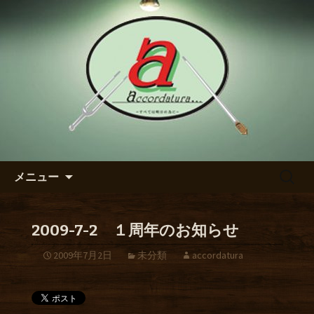
【アッコルダトゥーラ】のブログ
東区の泉のダイニングバー
【アッコルダトゥーラ】のブ
ログ
コンテンツへ移動
検
メニュー
索:
2009-7-2 １周年のお知らせ
2009年7月2日
未分類
accordatura