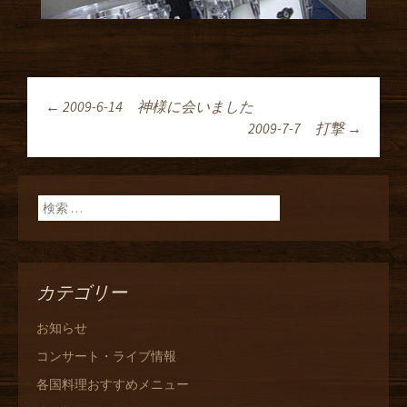
←
2009-6-14 神様に会いました
投稿ナビゲーショ
2009-7-7 打撃
→
ン
検索:
カテゴリー
お知らせ
コンサート・ライブ情報
各国料理おすすめメニュー